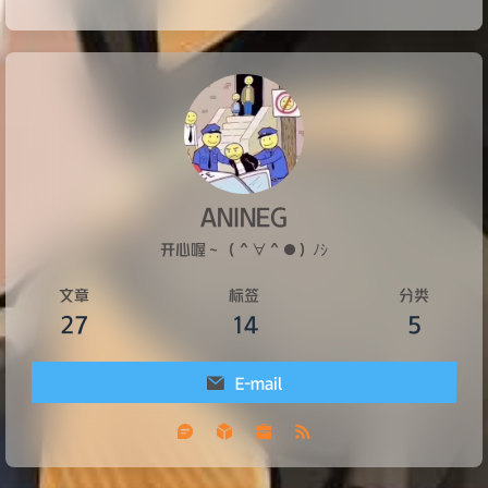
ANINEG
开心喔～（＾∀＾●）ﾉｼ
文章
标签
分类
27
14
5
E-mail