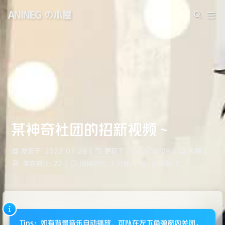
ANINEG の小屋
某神奇社团的招新视频～
发表于
2022-07-29
|
更新于
2022-08-09
|
视频
|
字数总计:
22
|
阅读时长:
1 分钟
|
阅读量:
2
Tips：如有背景音乐自动播放，可以在左下角弹窗内关闭。