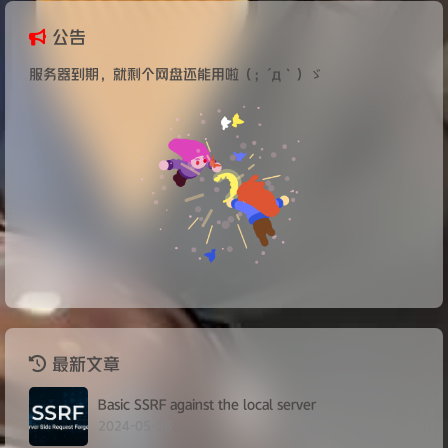
公告
服务器到期，就剩个网盘还能用啦（；´д｀）ゞ
最新文章
Basic SSRF against the local server
2024-05-06