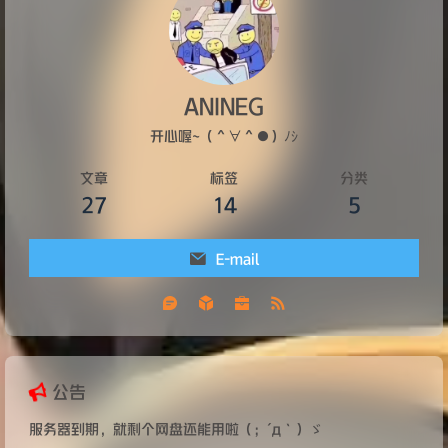
ANINEG
开心喔~（＾∀＾●）ﾉｼ
文章
标签
分类
27
14
5
E-mail
公告
服务器到期，就剩个网盘还能用啦（；´д｀）ゞ