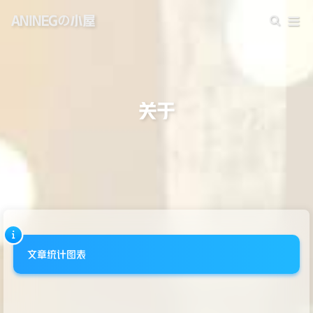
ANINEGの小屋
关于
文章统计图表