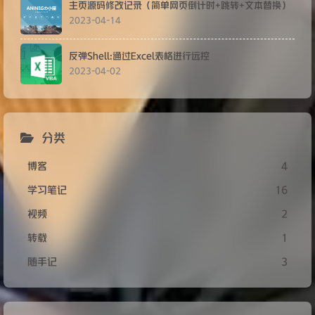
主页源码修改记录（简单网页倒计时+跳转+文本替换）
2023-04-14
反弹Shell:通过Excel表格进行远控
2023-04-02
分类
博客
4
学习笔记
16
视频
2
转载
1
随手记
3