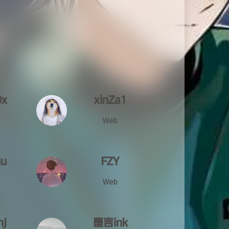
0x
xinZa1
Web
uu
FZY
Web
nJ
墨言ink