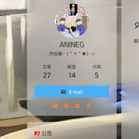
都
ANINEG
开心喔~（＾∀＾●）ﾉｼ
文章
标签
分类
27
14
5
E-mail
公告