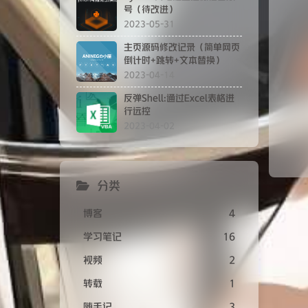
号（待改进）
2023-05-31
主页源码修改记录（简单网页
倒计时+跳转+文本替换）
2023-04-14
反弹Shell:通过Excel表格进
行远控
2023-04-02
分类
博客
4
学习笔记
16
视频
2
转载
1
随手记
3