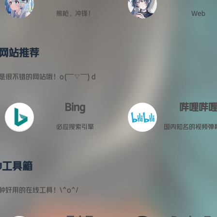
熊枪，冲锋！
Web
网站推荐
是很不错的网站哦！o(￣▽￣)ｄ
Bing
哔哩哔
必应搜索引擎
国内知名的视频弹
工具箱
种好用的在线工具！\^o^/