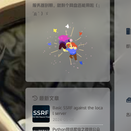
服务器到期，就剩个网盘还能用啦（；
´д｀）ゞ

都
最新文章

Basic SSRF against the loca
l server
各
2024-05-06
Python网络爬虫之微信公众