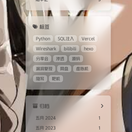
标签
Python
SQL注入
Vercel
Wireshark
bilibili
hexo
分享会
渗透
源码
漏洞复现
网盘
虚拟机
隐写
靶机
归档
五月 2024
1
五月 2023
1