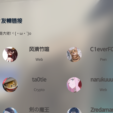
🎈友情链接
是大佬!ヾ(•ω•`)o
风清竹喧
C1everF
Web
Pwn
ta0tie
narukuu
Crypto
Web
剣の魔王
Zredama