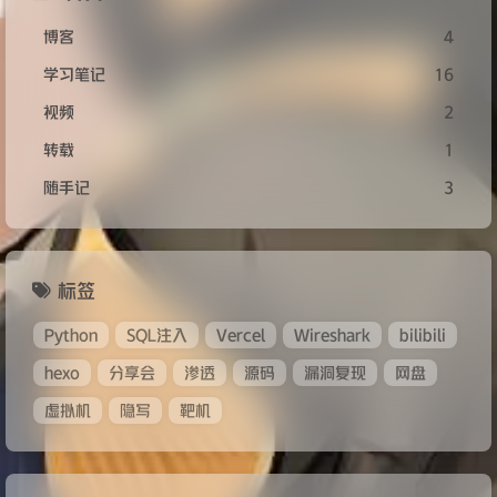
博客
4
学习笔记
16
视频
2
转载
1
随手记
3
标签
Python
SQL注入
Vercel
Wireshark
bilibili
hexo
分享会
渗透
源码
漏洞复现
网盘
虚拟机
隐写
靶机