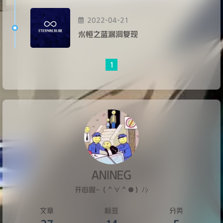
2022-04-21
永恒之蓝漏洞复现
1
ANINEG
开心喔~（＾∀＾●）ﾉｼ
文章
标签
分类