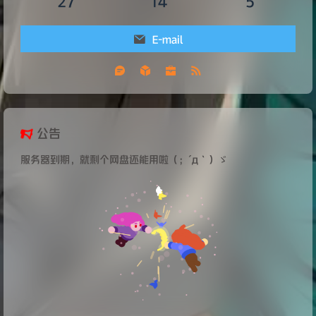
27
14
5
E-mail
公告
服务器到期，就剩个网盘还能用啦（；´д｀）ゞ