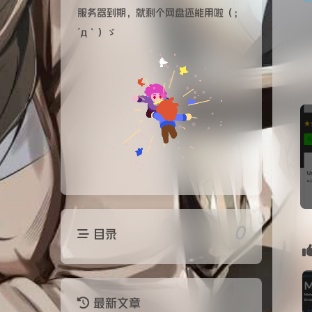
服务器到期，就剩个网盘还能用啦（；
´д｀）ゞ
0
目录
最新文章