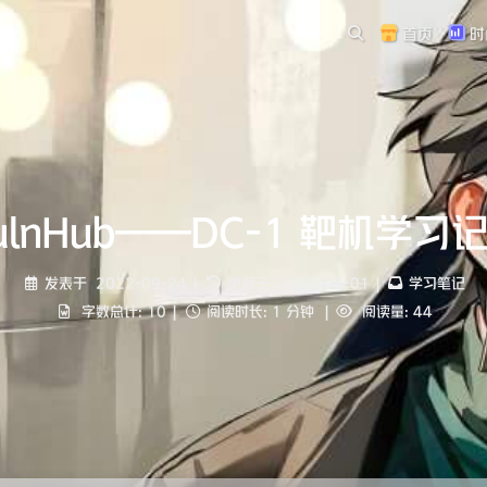
首页
时
ulnHub——DC-1 靶机学习
发表于
2022-09-24
|
更新于
2023-06-01
|
学习笔记
字数总计:
10
|
阅读时长:
1 分钟
|
阅读量:
44