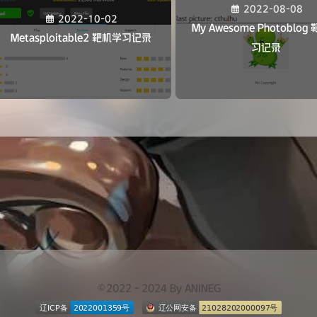
2022-08-08
2022-10-02
My Awesome Photoblog
Metasploitable2 靶机学习记录
习记录
©2022 - 2024 By ANINEG