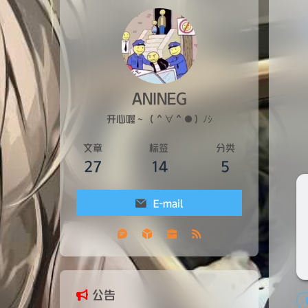
ANINEG
开心喔～（＾∀＾●）ﾉｼ
文章
标签
分类
27
14
5
E-mail
公告